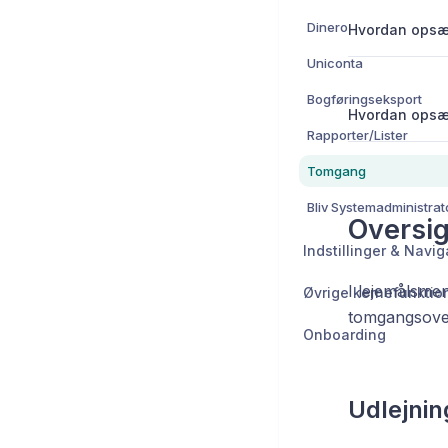
Dinero
Hvordan opsæt
Uniconta
Bogføringseksport
Hvordan opsæt
Rapporter/Lister
Tomgang
Oversig
Indstillinger & Navig
I lejemålsmen
Øvrige kernefunktio
tomgangsover
Onboarding
Udlejnin