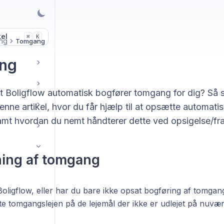
kel
K
⌘
ng
Tomgang
ng
t Boligflow automatisk bogfører tomgang for dig? Så s
nne artikel, hvor du får hjælp til at opsætte automati
t hvordan du nemt håndterer dette ved opsigelse/frafl
ing af tomgang
oligflow, eller har du bare ikke opsat bogføring af tomgan
ste tomgangslejen på de lejemål der ikke er udlejet på nuvæ