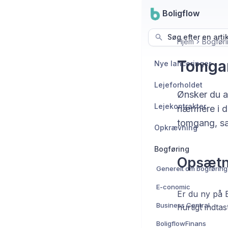
Boligflow
Søg efter en arti
Hjem
Bogføri
Tomga
Nye lanceringer
Lejeforholdet
Ønsker du a
Lejekontrakter
nærmere i de
tomgang, sam
Opkrævning
Bogføring
Opsætn
Generelt om bogføring
E-conomic
Er du ny på B
Business Central
hurtigt indta
BoligflowFinans