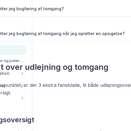
ter jeg bogføring af tomgang?
ter jeg bogføring af tomgang når jeg opretter en opsigelse?
Bliv Systemadministrator og juster selv lejers konti/balancer
t over udlejning og tomgang
ation
upunktet, er der 3 ekstra faneblade, til både udlejningsover
ner
sigt.
gsoversigt