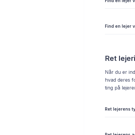
Find en lejer v
Find en lejer 
Ret leje
Når du er ind
hvad deres f
ting på lejere
Ret lejerens t
Ret lejerens 