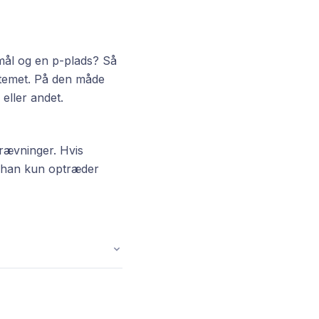
emål og en p-plads? Så
stemet. På den måde
eller andet.
krævninger. Hvis
m han kun optræder