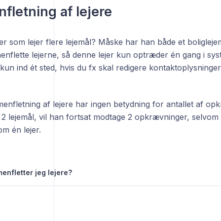
letning af lejere
er som lejer flere lejemål? Måske har han både et boliglej
nflette lejerne, så denne lejer kun optræder én gang i sy
kun ind ét sted, hvis du fx skal redigere kontaktoplysninger 
fletning af lejere har ingen betydning for antallet af op
r 2 lejemål, vil han fortsat modtage 2 opkrævninger, selvo
m én lejer.
nfletter jeg lejere?