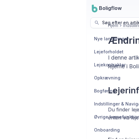
Boligflow
Søg efter en arti
Hjem
Indstill
Ændrin
Nye lanceringer
Lejeforholdet
I denne arti
Lejekontrakter
lejerne i Bol
Opkrævning
Lejerin
Bogføring
Indstillinger & Navig
Du finder lej
Øvrige kernefunktio
enten via leje
Onboarding