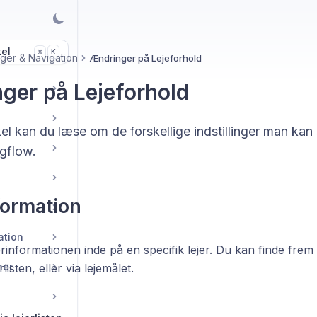
kel
K
⌘
inger & Navigation
Ændringer på Lejeforhold
ger på Lejeforhold
kel kan du læse om de forskellige indstillinger man ka
igflow.
formation
ation
erinformationen inde på en specifik lejer. Du kan finde frem t
ner
rlisten, eller via lejemålet.