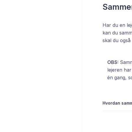
Sammenf
Har du en lej
kan du samme
skal du også 
OBS:
Sammen
lejeren ha
én gang, so
Hvordan samme