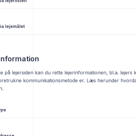
ia lejerlisten
via lejemålet
rinformation
e på lejersiden kan du rette lejerinformationen, bl.a. lejers
oretrukne kommunikationsmetode er. Læs herunder hvordan 
n.
ype
adresse